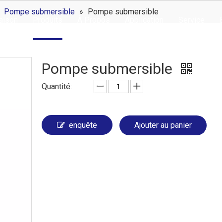
»
Pompe submersible
»
Pompe submersible
aison
Produits
À Propos
Application
Service
Pompe submersible
Quantité:
enquête
Ajouter au panier