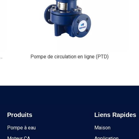
rsible des eaux usées électriques (wq (d) -s)
Pompe de circulation en ligne (PTD)
Produits
Liens Rapides
Pompe à eau
Maison
Moteur CA
Application